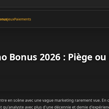
onus
Jeux
Paiements
no Bonus 2026 : Piège ou 
 entre en scène avec une vague marketing rarement vue. En 
nt qu'analyste avec plus d'une décennie et demie d'expérie