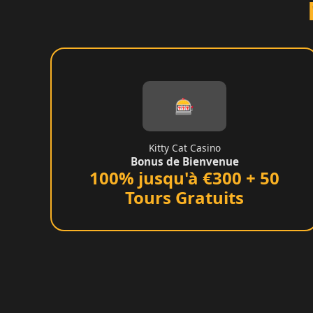
🎰
Kitty Cat Casino
Bonus de Bienvenue
100% jusqu'à €300 + 50
Tours Gratuits