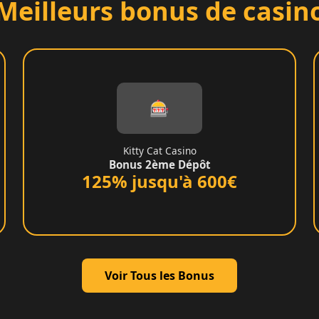
Meilleurs bonus de casin
🎰
Kitty Cat Casino
Bonus 2ème Dépôt
125% jusqu'à 600€
Voir Tous les Bonus