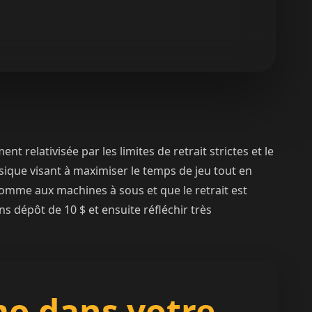
 relativisée par les limites de retrait strictes et le
sique visant à maximiser le temps de jeu tout en
somme aux machines à sous et que le retrait est
ns dépôt de 10 $ et ensuite réfléchir très
mo dans votre