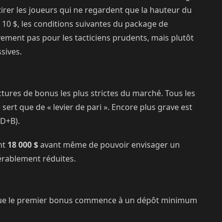
irer les joueurs qui ne regardent que la hauteur du
e 10 $, les conditions suivantes du package de
ivement pas pour les tacticiens prudents, mais plutôt
sives.
ctures de bonus les plus strictes du marché. Tous les
sert que de « levier de pari ». Encore plus grave est
(D+B).
nt
18 000 $
avant même de pouvoir envisager un
érablement réduites.
rs que le premier bonus commence à un dépôt minimum