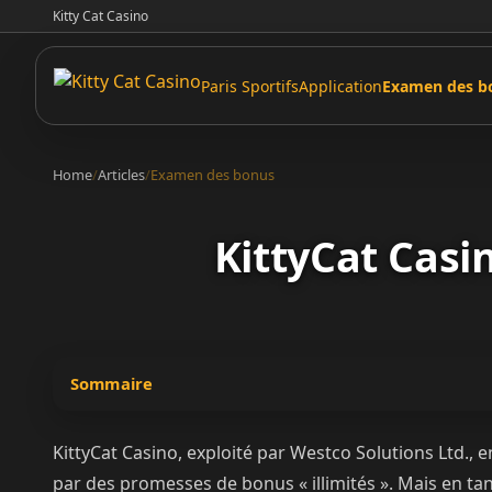
Kitty Cat Casino
Paris Sportifs
Application
Examen des b
Home
/
Articles
/
Examen des bonus
KittyCat Casi
Sommaire
KittyCat Casino, exploité par Westco Solutions Ltd.,
par des promesses de bonus « illimités ». Mais en ta