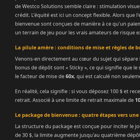
de Westco Solutions semble claire : stimulation vis
crédit. L'équité est ici un concept flexible. Alors q
bienvenue sont conçues de manière à ce qu'un paiement
un terrain de jeu pour les vrais amateurs de risque 
La pilule amère : conditions de mise et règles de 
Venons-en directement au cœur du sujet qui sépare le 
bonus de dépôt sont « Sticky », ce qui signifie que le
le facteur de mise de
60x
, qui est calculé non seule
En réalité, cela signifie : si vous déposez 100 $ et
retrait. Associé à une limite de retrait maximale de
10
Le package de bienvenue : quatre étapes vers une b
La structure du package est conçue pour inciter le 
de 30 $, la limite augmente jusqu'au quatrième dépôt