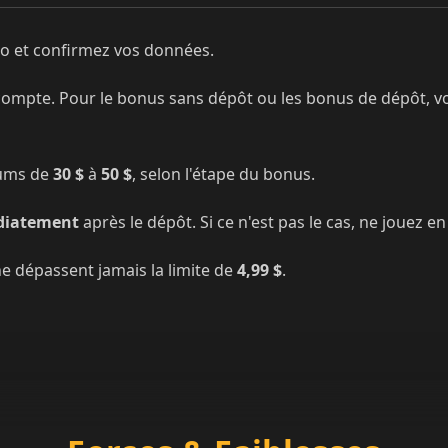
no et confirmez vos données.
compte. Pour le bonus sans dépôt ou les bonus de dépôt, vo
mums de
30 $
à
50 $
, selon l'étape du bonus.
iatement
après le dépôt. Si ce n'est pas le cas, ne jouez e
e dépassent jamais la limite de
4,99 $
.